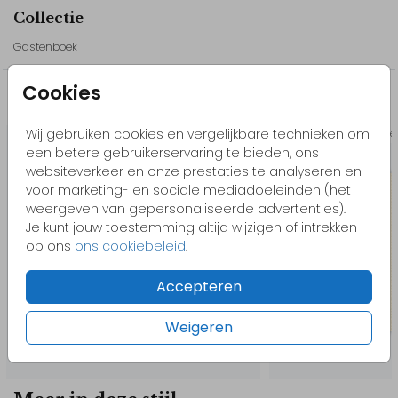
Onze tips:
Collectie
- Bekijk ook het andere drukwerk uit deze lijn, zo is je hele bruiloft
Gastenboek
mooi in een stijl!
- Pas het design gemakkelijk zelf aan in onze editor. Voeg
Cookies
bijvoorbeeld elementen toe, bewerk de kleuren of het lettertype.
Misschien vind je dit ook leuk
Kom je ergens niet uit of heb je hulp nodig? Neem gerust
Wij gebruiken cookies en vergelijkbare technieken om
Blanco bladzijdes binnenkant
Gaste
contact met ons op, we helpen je graag!
een betere gebruikerservaring te bieden, ons
websiteverkeer en onze prestaties te analyseren en
voor marketing- en sociale mediadoeleinden (het
// Marvin & Puck
weergeven van gepersonaliseerde advertenties).
Je kunt jouw toestemming altijd wijzigen of intrekken
op ons
ons cookiebeleid
.
Accepteren
Weigeren