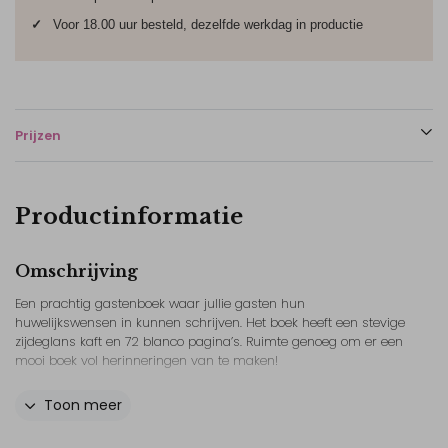
✓
Voor 18.00 uur besteld, dezelfde werkdag in productie
Prijzen
Productinformatie
Omschrijving
Een prachtig gastenboek waar jullie gasten hun
huwelijkswensen in kunnen schrijven. Het boek heeft een stevige
zijdeglans kaft en 72 blanco pagina’s. Ruimte genoeg om er een
mooi boek vol herinneringen van te maken!
Ons advies is om de rug leeg te laten. Op deze boeken is geen
Toon meer
foliedruk mogelijk. De levertijd is 4 tot 5 werkdagen