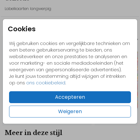
van jullie trouwdag, maar ook een beleving op zich. // Hans&Lisa
Labelkaarten langwerpig
Cookies
Misschien vind je dit ook leuk
Stapelkaart
Stape
Wij gebruiken cookies en vergelijkbare technieken om
een betere gebruikerservaring te bieden, ons
websiteverkeer en onze prestaties te analyseren en
voor marketing- en sociale mediadoeleinden (het
weergeven van gepersonaliseerde advertenties).
Je kunt jouw toestemming altijd wijzigen of intrekken
op ons
ons cookiebeleid
.
Accepteren
Weigeren
Meer in deze stijl