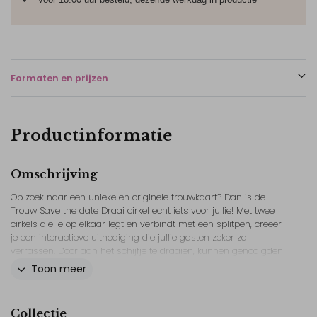
Formaten en prijzen
Productinformatie
Omschrijving
Op zoek naar een unieke en originele trouwkaart? Dan is de
Trouw Save the date Draai cirkel echt iets voor jullie! Met twee
cirkels die je op elkaar legt en verbindt met een splitpen, creëer
je een interactieve uitnodiging die jullie gasten zeker zal
verrassen. Door aan het schijfje te draaien, kunnen genodigden
alle informatie van de save the date kaart ontdekken. De blauwe
Toon meer
en roze tinten geven de kaart een speels en vrolijk karakter,
perfect voor een bijzondere gelegenheid zoals jullie bruiloft. De
Trouw Save the date Draai cirkel is niet alleen een aankondiging
Collectie