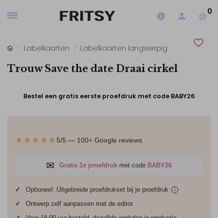
0
Labelkaarten
Labelkaarten langwerpig
Trouw Save the date Draai cirkel
Bestel een gratis eerste proefdruk met code BABY26
★★★★★
5/5 — 100+ Google reviews
✉
Gratis 1e proefdruk
met code
BABY26
✓
Optioneel: Uitgebreide proefdrukset bij je
proefdruk
i
✓
Ontwerp zelf aanpassen met de editor
✓
Voor 18.00 uur besteld, dezelfde werkdag in productie