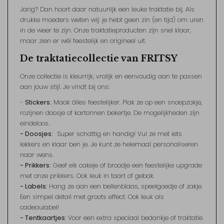
Jarig? Dan hoort daar natuurlijk een leuke traktatie bij. Als
drukke moeders weten wij: je hebt geen zin (en tijd) om uren
in de weer te zijn. Onze traktatieproducten zijn snel klaar,
maar zien er wél feestelijk en origineel uit.
De traktatiecollectie van FRITSY
Onze collectie is kleurrijk, vrolijk en eenvoudig aan te passen
aan jouw stijl. Je vindt bij ons:
-
Stickers:
Maak álles feestelijker. Plak ze op een snoepzakje,
rozijnen doosje of kartonnen bekertje. De mogelijkheden zijn
eindeloos.
- Doosjes:
Super schattig en handig! Vul ze met iets
lekkers en klaar ben je. Je kunt ze helemaal personaliseren
naar wens.
- Prikkers:
Geef elk cakeje of broodje een feestelijke upgrade
met onze prikkers. Ook leuk in taart of gebak.
- Labels:
Hang ze aan een bellenblaas, speelgoedje of zakje.
Een simpel detail met groots effect. Ook leuk als
cadeaulabel!
- Tentkaartjes:
Voor een extra speciaal bedankje of traktatie.