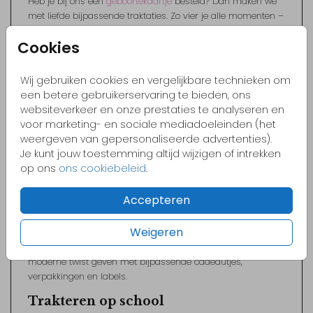
Heb je bij ons een
geboortekaartje
besteld? Dan maken we
met liefde bijpassende traktaties. Zo vier je alle momenten –
van kraambezoek tot eerste verjaardag – in één herkenbare
Cookies
en persoonlijke stijl. Ideaal voor het uitdelen op de crèche,
school of tijdens een kinderfeestje.
Wij gebruiken cookies en vergelijkbare technieken om
Hoera, een broertje of zusje!
een betere gebruikerservaring te bieden, ons
websiteverkeer en onze prestaties te analyseren en
Is er een kleintje geboren? Dan mag het grote kind natuurlijk
voor marketing- en sociale mediadoeleinden (het
trakteren op school of op de opvang. Bij FRITSY vind je
weergeven van gepersonaliseerde advertenties).
originele traktaties, bijvoorbeeld in de stijl van het
Je kunt jouw toestemming altijd wijzigen of intrekken
geboortekaartje. Denk aan een vrolijke sticker op een zakje of
op ons
ons cookiebeleid
.
een label aan een kleinigheidje.
Wat is doopsuiker?
Accepteren
In België is doopsuiker een bekende traditie. Gasten die op
Weigeren
kraambezoek komen, krijgen een kleinigheidje mee – vaak
een zakje met suikerbonen. Bij FRITSY kun je deze traditie een
moderne twist geven met bijpassende cadeautjes,
verpakkingen en labels.
Trakteren op school