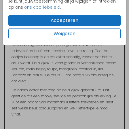
Je kunt jouw toestemming altijd wijzigen of intrekken
het borduurgaren. Zo maak je van een gewone kinderrugzak
op ons
ons cookiebeleid
.
een unieke rugtas met naam die helemaal past bij jouw
kindje.
Accepteren
Weigeren
Teddy rugzak met oortjes
De teddy rugzak met oortjes is gemaakt van zachte
teddystof en heeft een speelse, lieve uitstraling. Door de
oortjes bovenop is de tas extra schattig, zonder dat het te
druk wordt. De rugzak is verkrijgbaar in verschillende mooie
kleuren, zoals beige, taupe, mosgroen, roestbruin, lila,
lichtroze en blauw. De tas is 31 cm hoog x 26 cm breeg x 9
cm diep.
De naam wordt met zorg op de rugzak geborduurd. Dat
geeft de tas een mooie, stevige en persoonlijke afwerking. Je
kunt een naam van maximaal 11 letters toevoegen en kiest
zelf welke kleur borduurgaren en welk lettertype je mooi
vindt.