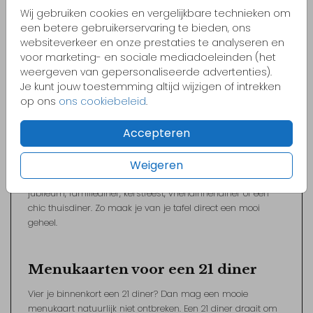
Wij gebruiken cookies en vergelijkbare technieken om
een betere gebruikerservaring te bieden, ons
Unieke menukaarten van FRITSY
websiteverkeer en onze prestaties te analyseren en
Maak je een etentje, feest, 21 diner of verjaardag nét even
voor marketing- en sociale mediadoeleinden (het
specialer met een persoonlijke menukaart. Bij FRITSY vind je
weergeven van gepersonaliseerde advertenties).
menukaarten met vrolijke illustraties, mooie kleuren en een
Je kunt jouw toestemming altijd wijzigen of intrekken
frisse uitstraling. Niet te stijf, niet te klassiek, maar wel stijlvol
op ons
ons cookiebeleid
.
en goed passend bij een mooi gedekte tafel.
Accepteren
Onze menukaarten voor feestjes en diners zijn makkelijk zelf
aan te passen in de editor. Je kiest een ontwerp dat past bij
Weigeren
jouw diner en vult zelf de gerechten, namen, datum of extra
tekst in. Denk aan een menukaart voor een verjaardag,
jubileum, familiediner, kerstfeest, vriendinnendiner of een
chic thuisdiner. Zo maak je van je tafel direct een mooi
geheel.
Menukaarten voor een 21 diner
Vier je binnenkort een 21 diner? Dan mag een mooie
menukaart natuurlijk niet ontbreken. Een 21 diner draait om