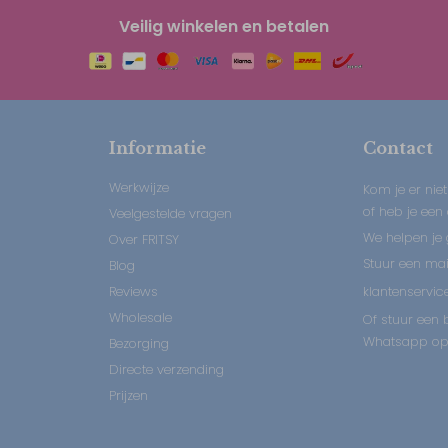
Veilig winkelen en betalen
Informatie
Contact
Werkwijze
Kom je er niet
of heb je een
Veelgestelde vragen
We helpen je 
Over FRITSY
Stuur een mail
Blog
Reviews
klantenservice
Wholesale
Of stuur een b
Whatsapp op:
Bezorging
Directe verzending
Prijzen