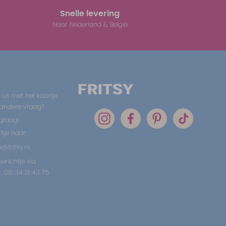
Snelle levering
Naar Nederland & België
 uit met het kaartje
 andere vraag?
graag!
tje naar:
@fritsy.nl
erichtje via
 06 34 21 43 75