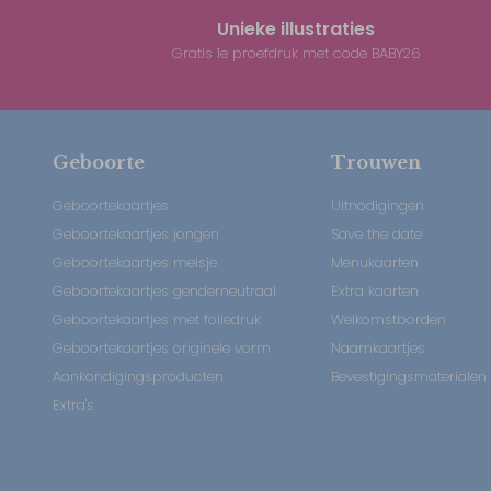
Unieke illustraties
Gratis 1e proefdruk met code BABY26
Geboorte
Trouwen
Geboortekaartjes
Uitnodigingen
Geboortekaartjes jongen
Save the date
Geboortekaartjes meisje
Menukaarten
Geboortekaartjes genderneutraal
Extra kaarten
Geboortekaartjes met foliedruk
Welkomstborden
Geboortekaartjes originele vorm
Naamkaartjes
Aankondigingsproducten
Bevestigingsmaterialen
Extra's