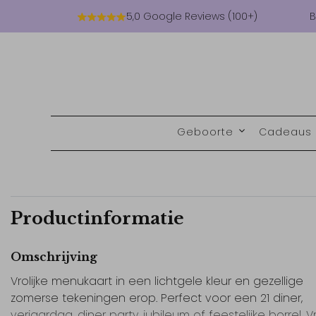
5,0 Google Reviews (100+)
B
Geboorte
Cadeaus
Productinformatie
Omschrijving
Vrolijke menukaart in een lichtgele kleur en gezellige
zomerse tekeningen erop. Perfect voor een 21 diner,
verjaardag, diner party, jubileum of feestelijke borrel. Vro