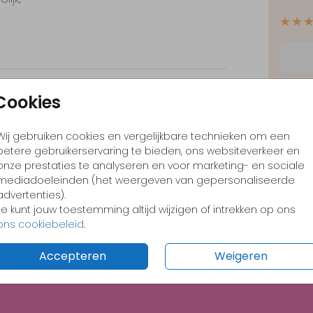
★★
rander
et
je
✓
Opt
Cookies
.
✓
Ont
Wij gebruiken cookies en vergelijkbare technieken om een
dbank.
✓
Voo
betere gebruikerservaring te bieden, ons websiteverkeer en
ust
onze prestaties te analyseren en voor marketing- en sociale
mediadoeleinden (het weergeven van gepersonaliseerde
advertenties).
Je kunt jouw toestemming altijd wijzigen of intrekken op ons
Formate
ons cookiebeleid
.
Accepteren
Weigeren