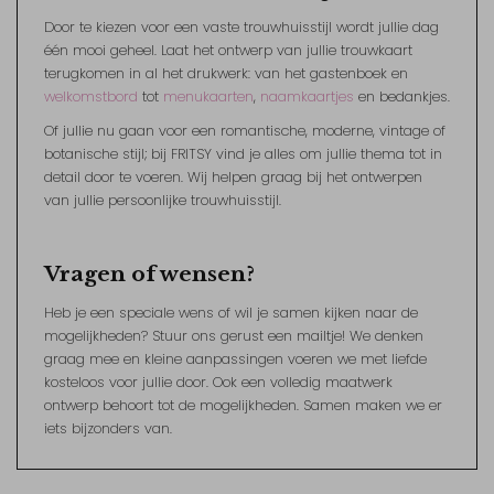
Door te kiezen voor een vaste trouwhuisstijl wordt jullie dag
één mooi geheel. Laat het ontwerp van jullie trouwkaart
terugkomen in al het drukwerk: van het gastenboek en
welkomstbord
tot
menukaarten
,
naamkaartjes
en bedankjes.
Of jullie nu gaan voor een romantische, moderne, vintage of
botanische stijl; bij FRITSY vind je alles om jullie thema tot in
detail door te voeren. Wij helpen graag bij het ontwerpen
van jullie persoonlijke trouwhuisstijl.
Vragen of wensen?
Heb je een speciale wens of wil je samen kijken naar de
mogelijkheden? Stuur ons gerust een mailtje! We denken
graag mee en kleine aanpassingen voeren we met liefde
kosteloos voor jullie door. Ook een volledig maatwerk
ontwerp behoort tot de mogelijkheden. Samen maken we er
iets bijzonders van.