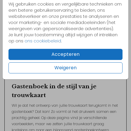
Wij gebruiken cookies en vergelijkbare technieken om
een betere gebruikerservaring te bieden, ons
websiteverkeer en onze prestaties te analyseren en
Een persoonlijk aandenken aan de
voor marketing- en sociale mediadoeleinden (het
mooiste dag van jullie leven
weergeven van gepersonaliseerde advertenties).
Je kunt jouw toestemming altijd wijzigen of intrekken
Een gastenboek is een prachtige manier om alle lieve
op ons
ons cookiebeleid
.
woorden, felicitaties en herinneringen van jullie gasten te
bewaren. Bij FRITSY vind je gastenboeken die perfect passen
Accepteren
bij jullie trouwstijl. Ontwerp eenvoudig jullie eigen
trouwgastenboek in de stijl van de uitnodiging of laat ons
Weigeren
helpen met een uniek ontwerp op maat.
Gastenboek in de stijl van je
trouwkaart
Wil je dat het ontwerp van jullie trouwkaart terugkomt in het
gastenboek? Dat kan! Zo vormt al het drukwerk samen een
prachtig geheel. Op deze pagina vind je verschillende
voorbeelden, maar we zetten jullie trouwkaart graag
kosteloos om naar een bijpassend gastenboekontwerp.