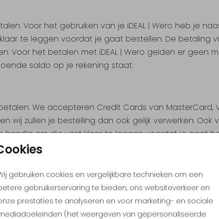
talen. Voor het gebruiken van je iDEAL | Wero heb je naa
laar te leggen voordat je gaat bestellen. De betaling via 
emen. Voor het betalen met iDEAL | Wero gelden er ge
ldoende saldo op je rekening staat.
k betalen. We accepteren Credit Cards van MasterCard, V
en wij zullen je bestelling dan ook gelijk verwerken. Ook
is handig om die vast klaar te leggen voordat je gaat be
Cookies
Wij gebruiken cookies en vergelijkbare technieken om een
 Bancontact (Mister Cash). Je betaling is dan direct verw
betere gebruikerservaring te bieden, ons websiteverkeer en
onze prestaties te analyseren en voor marketing- en sociale
mediadoeleinden (het weergeven van gepersonaliseerde