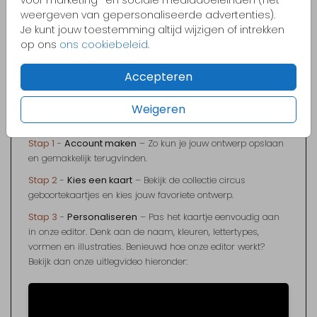
van zachte en felle tinten. Zo krijgt het geboortekaartje een
weergeven van gepersonaliseerde advertenties).
vrolijke, grafische en moderne uitstraling.
Je kunt jouw toestemming altijd wijzigen of intrekken
Zelf je circus geboortekaartje
op ons
ons cookiebeleid
.
maken in 6 stappen
Accepteren
Heb je jouw favoriete geboortekaartje gevonden? Je kunt
deze in
6 eenvoudige stappen
personaliseren en
Weigeren
bestellen. Hoe? Dat lees je hieronder:
Stap 1
-
Account maken
– Zo kun je jouw ontwerp opslaan
en gemakkelijk terugvinden.
Stap 2
-
Kies een kaart
– Bekijk de collectie circus
geboortekaartjes en kies jouw favoriete ontwerp.
Stap 3
-
Personaliseren
– Pas het kaartje eenvoudig aan
in onze editor. Denk aan de naam, kleuren, lettertypes,
vormen en illustraties. Benieuwd hoe onze editor werkt?
Bekijk dan onze uitlegvideo hieronder: