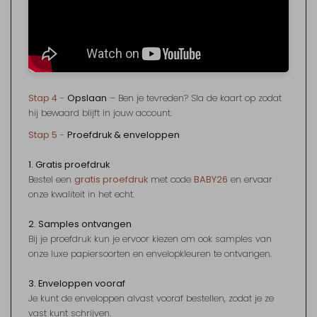
Stap 4
-
Opslaan
– Ben je tevreden? Sla de kaart op zodat
hij bewaard blijft in jouw account.
Stap 5
-
Proefdruk & enveloppen
1. Gratis proefdruk
Bestel een
gratis proefdruk
met code
BABY26
en ervaar
onze kwaliteit in het echt.
2. Samples ontvangen
Bij je proefdruk kun je ervoor kiezen om ook samples van
onze luxe papiersoorten en envelopkleuren te ontvangen.
3. Enveloppen vooraf
Je kunt de enveloppen alvast vooraf bestellen, zodat je ze
vast kunt schrijven.