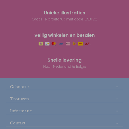
Unieke illustraties
Gratis 1e proefdruk met code BABY26
Veilig winkelen en betalen
Snelle levering
Naar Nederland & België
Geboorte
Trouwen
Informatie
Contact