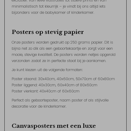
exclusief. Van lieve illustraties tot stoere prints en van
minimalistisch tot kleurrijk – je vindt bij ons altijd iets
bijzonders voor de babykamer of kinderkamer.
Posters op stevig papier
Onze posters worden gedrukt op 250 grams papier. Dit is
bijna net zo dik als een geboortekaartje en zorgt voor een
mooie, stevige kwaliteit. De posters worden netjes opgerold
verzonden zodat ze in perfecte staat bij je aankomen.
Je kunt kiezen uit de volgende formaten:
Poster staand: 30x40cm, 40x60cm, 50x70cm of 60x80cm
Poster liggend: 40x30cm, 60x40cm of 80x60cm
Poster vierkant: 40x40cm of 60x60cm
Perfect als geboorteposter, naam poster of als stijlvolle
decoratie voor de kinderkamer.
Canvasposters met een luxe