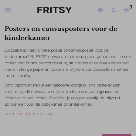
0
Posters en canvasposters voor de
kinderkamer
Op zoek naar een unieke poster of canvasposter voor de
kinderkamer? Bij FRITSY ontwerp je eenvoudig een gepersonaliseerde
poster met naam, geboortedatum, illustraties of zelfs een eigen foto.
Kies uit stevige papieren posters of stijlvolle canvasposters met een
luxe uitstraling.
Extra bijzonder: heb je een geboortekaartje bij ons besteld? Dan
kunnen wij dit ontwerp voor je omzetten naar een bijpassende
poster of canvasposter. Zo creëer je een persoonlijk en blijvend
aandenken voor de babykamer of kinderkamer.
Neem contact met ons op