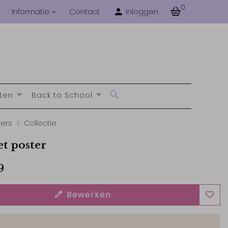
0
Informatie
Contact
Inloggen
nten
Back to School
ters
Collectie
et poster
9
Bewerken