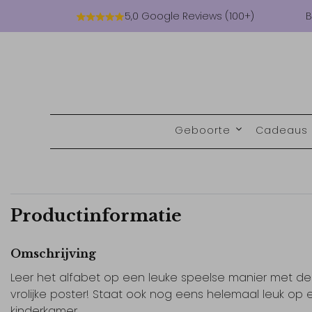
5,0 Google Reviews (100+)
B
Geboorte
Cadeaus
Productinformatie
Omschrijving
Leer het alfabet op een leuke speelse manier met d
vrolijke poster! Staat ook nog eens helemaal leuk op e
kinderkamer.