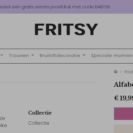
estel een gratis eerste proefdruk met code BABY26
Trouwen
Bruiloftdecoratie
Speciale mome
Pos
Alfab
€ 19,9
Collectie
eze
Collectie
lke