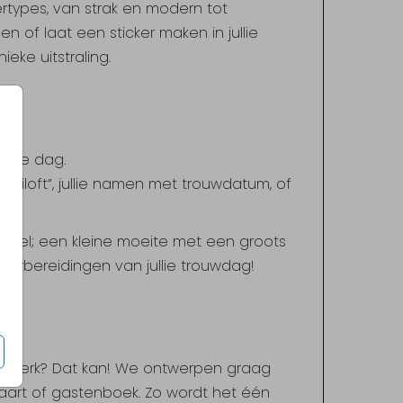
ttertypes, van strak en modern tot
 of laat een sticker maken in jullie
nieke uitstraling.
ullie dag.
iloft”, jullie namen met trouwdatum, of
piegel; een kleine moeite met een groots
orbereidingen van jullie trouwdag!
wdrukwerk? Dat kan! We ontwerpen graag
nukaart of gastenboek. Zo wordt het één