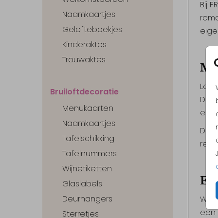
Bij 
Naamkaartjes
roma
Gelofteboekjes
eigen
Kinderaktes
Trouwaktes
Maa
Laat
Bruiloftdecoratie
Denk
Menukaarten
een 
Naamkaartjes
De s
Tafelschikking
resu
Tafelnummers
Wijnetiketten
Ee
Glaslabels
Deurhangers
Wil 
een 
Sterretjes