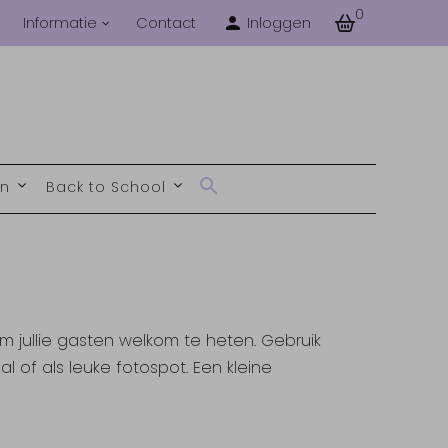
0
Informatie
Contact
Inloggen
en
Back to School
om jullie gasten welkom te heten. Gebruik
l of als leuke fotospot. Een kleine