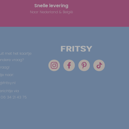
Snelle levering
Naar Nederland & België
uit met het kaartje
 andere vraag?
graag!
tje naar:
@fritsy.nl
erichtje via
06 34 21 43 75