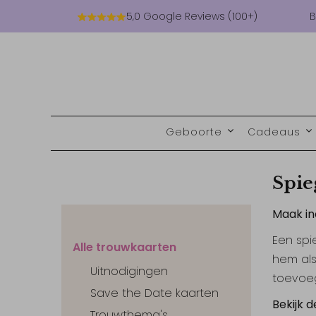
5,0 Google Reviews (100+)
B
Geboorte
Cadeaus
Spie
Maak ind
Een spi
Alle trouwkaarten
hem als
Uitnodigingen
toevoeg
Save the Date kaarten
Bekijk d
Trouwthema's