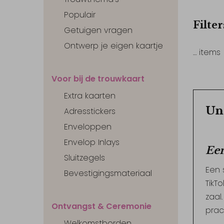
Populair
Filter
Getuigen vragen
Ontwerp je eigen kaartje
…
items
Voor bij de trouwkaart
Extra kaarten
Un
Adresstickers
Enveloppen
Envelop Inlays
Een
Sluitzegels
Een 
Bevestigingsmateriaal
TikT
zaal
Ontvangst & Ceremonie
prac
Welkomstborden