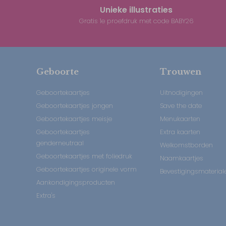
Unieke illustraties
Gratis 1e proefdruk met code BABY26
Geboorte
Trouwen
Geboortekaartjes
Uitnodigingen
Geboortekaartjes jongen
Save the date
Geboortekaartjes meisje
Menukaarten
Geboortekaartjes
Extra kaarten
genderneutraal
Welkomstborden
Geboortekaartjes met foliedruk
Naamkaartjes
Geboortekaartjes originele vorm
Bevestigingsmaterial
Aankondigingsproducten
Extra's