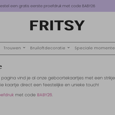
estel een gratis eerste proefdruk met code BABY26
Trouwen
Bruiloftdecoratie
Speciale moment
e
pagina vind je al onze geboortekaartjes met een strikj
lie kaartje direct een feestelijke en unieke touch!
oefdruk
met code
BABY26
.