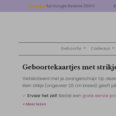
5,0 Google Reviews (100+)
B
Geboorte
Cadeaus
Geboortekaartjes met strikj
Gefeliciteerd met je zwangerschap! Op deze 
klein strikje (ongeveer 2,5 cm breed) geeft jul
✓
Ervaar het zelf:
Bestel een
gratis eerste pr
+ Meer lezen