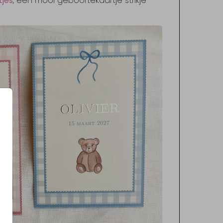
tjes
, een mooi geboortekaartje strikje