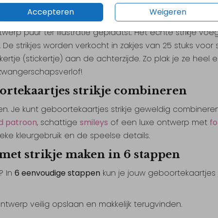
Accepteren
Weigeren
je strikje precies?
ontwerp puur ter illustratie geplaatst. Het échte strikje vo
. De strikjes worden verkocht in zakjes van 25 stuks voor 
je (stickertje) aan de achterzijde. Zo plak je ze heel ee
e zwangerschapsverlof!
ortekaartjes strikje combineren
n. Je kunt geboortekaartjes strikje geweldig combinere
d patroon
, schattige
smileys
of een luxe ontwerp met
fo
ieke kleurgebruik en de speelse details.
 met strikje maken in 6 stappen
? In
6 eenvoudige stappen
kun je jouw geboortekaartjes 
ntwerp veilig opslaan en makkelijk terugvinden.