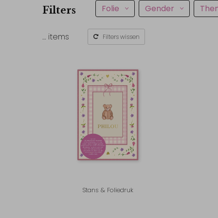
Folie
Gender
The
Filters
…
items
Filters wissen
Stans & Foliedruk