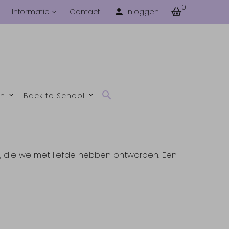
0
Informatie
Contact
Inloggen
en
Back to School
e, die we met liefde hebben ontworpen. Een