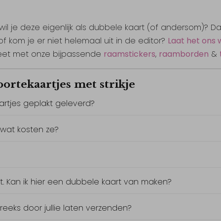
wil je deze eigenlijk als dubbele kaart (of andersom)? D
f kom je er niet helemaal uit in de editor?
Laat het ons
eet met onze bijpassende
raamstickers
,
raamborden
&
ortekaartjes met strikje
artjes geplakt geleverd?
n wat kosten ze?
rt. Kan ik hier een dubbele kaart van maken?
treeks door jullie laten verzenden?