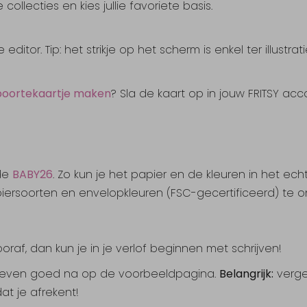
e collecties en kies jullie favoriete basis.
itor. Tip: het strikje op het scherm is enkel ter illustrati
oortekaartje maken
? Sla de kaart op in jouw FRITSY acc
de
BABY26
. Zo kun je het papier en de kleuren in het ech
iersoorten en envelopkleuren (FSC-gecertificeerd) te 
oraf, dan kun je in je verlof beginnen met schrijven!
 even goed na op de voorbeeldpagina.
Belangrijk:
vergee
t je afrekent!