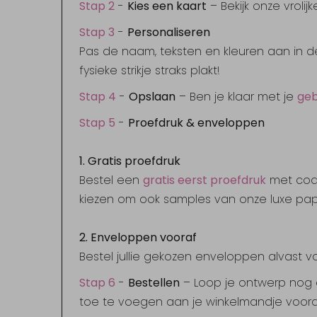
Stap 2
-
Kies een kaart
– Bekijk onze vrolijk
Stap 3
-
Personaliseren
Pas de naam, teksten en kleuren aan in de ed
fysieke strikje straks plakt!
Stap 4
-
Opslaan
– Ben je klaar met je
geb
Stap 5
-
Proefdruk & enveloppen
1. Gratis proefdruk
Bestel een
gratis eerst proefdruk
met co
kiezen om ook samples van onze luxe pap
2. Enveloppen vooraf
Bestel jullie gekozen enveloppen alvast vo
Stap 6
-
Bestellen
– Loop je ontwerp nog
toe te voegen aan je winkelmandje voorda