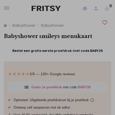
0
Babyshower
Babyshower
Babyshower smileys menukaart
Bestel een gratis eerste proefdruk met code BABY26
★★★★★
5/5 — 100+ Google reviews
✉
Gratis 1e proefdruk
met code
BABY26
✓
Optioneel: Uitgebreide proefdrukset bij je
proefdruk
i
✓
Ontwerp zelf aanpassen met de editor
✓
Voor 18.00 uur besteld, dezelfde werkdag in productie