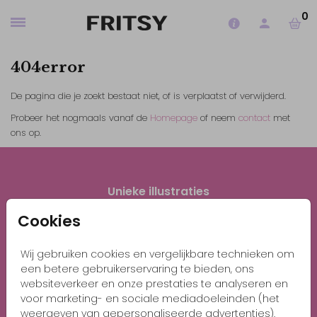
0
404error
De pagina die je zoekt bestaat niet, of is verplaatst of verwijderd.
Probeer het nogmaals vanaf de
Homepage
of neem
contact
met
ons op.
Unieke illustraties
Gratis 1e proefdruk met code BABY26
Cookies
Veilig winkelen en betalen
Wij gebruiken cookies en vergelijkbare technieken om
een betere gebruikerservaring te bieden, ons
websiteverkeer en onze prestaties te analyseren en
voor marketing- en sociale mediadoeleinden (het
Snelle levering
weergeven van gepersonaliseerde advertenties).