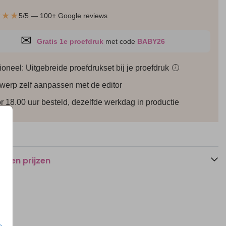
★★★
5/5 — 100+ Google reviews
✉
Gratis 1e proefdruk
met code
BABY26
ioneel: Uitgebreide proefdrukset bij je
proefdruk
i
werp zelf aanpassen met de editor
r 18.00 uur besteld, dezelfde werkdag in productie
n en prijzen
Save the date
Naamkaartjes