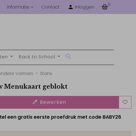
0
Informatie
Contact
Inloggen
nten
Back to School
zondere Vormen
Stans
 Menukaart geblokt
Bewerken
tel een gratis eerste proefdruk met code BABY26