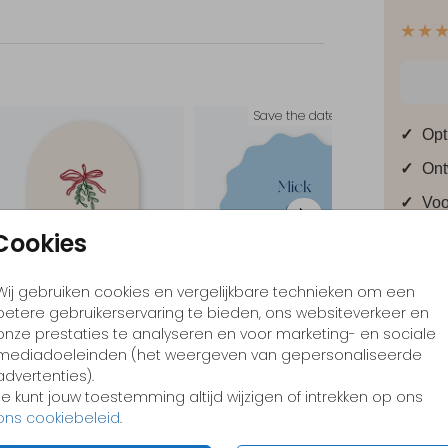
★★
Save the date
✓
Opt
✓
Ont
✓
Voo
Cookies
Wij gebruiken cookies en vergelijkbare technieken om een
betere gebruikerservaring te bieden, ons websiteverkeer en
Formate
onze prestaties te analyseren en voor marketing- en sociale
mediadoeleinden (het weergeven van gepersonaliseerde
Extra kaart
Uitnodiging
advertenties).
Je kunt jouw toestemming altijd wijzigen of intrekken op ons
ons cookiebeleid
.