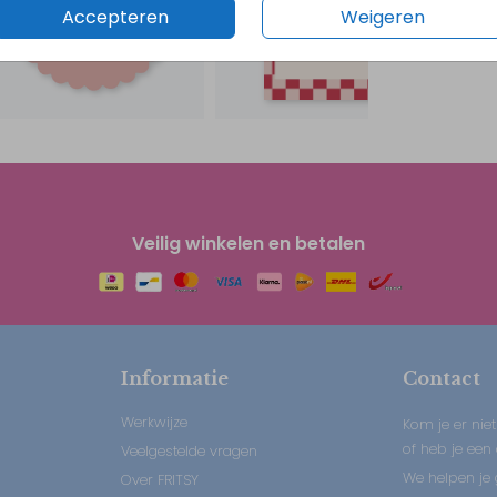
Accepteren
Weigeren
Veilig winkelen en betalen
Informatie
Contact
Werkwijze
Kom je er niet
of heb je een
Veelgestelde vragen
We helpen je 
Over FRITSY