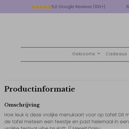
5,0 Google Reviews (100+)
B
Geboorte
Cadeaus
Productinformatie
Omschrijving
Hoe leuk is deze vrolijke menukaart voor op tafel! Dit 
de tafel meteen een feestje en past helemaal in een
vrolijke festival vibe bruiloft. // Merel&Daisy