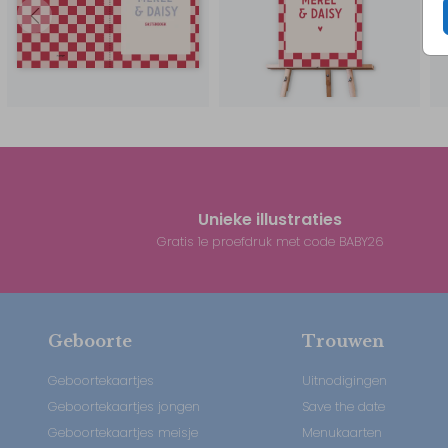
Unieke illustraties
Gratis 1e proefdruk met code BABY26
Geboorte
Trouwen
Geboortekaartjes
Uitnodigingen
Geboortekaartjes jongen
Save the date
Geboortekaartjes meisje
Menukaarten