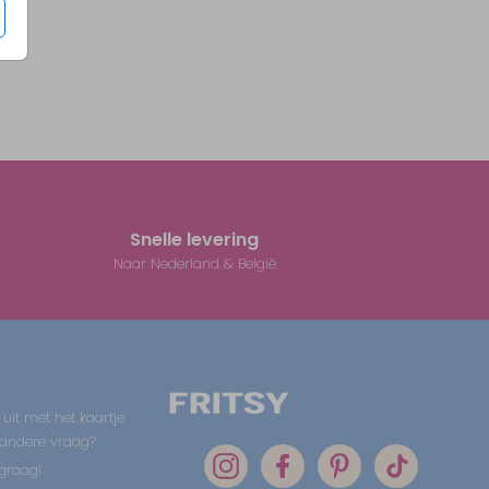
Snelle levering
Naar Nederland & België
 uit met het kaartje
 andere vraag?
graag!