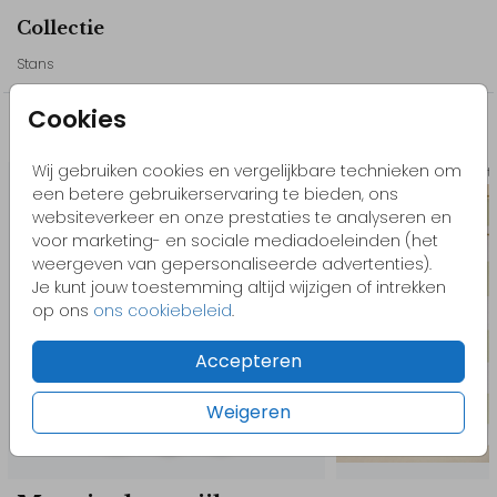
dat je helemaal tevreden bent met je bestelling.
Collectie
- Pas het design gemakkelijk zelf aan in onze editor. Voeg
bijvoorbeeld elementen toe, bewerk de kleuren of het lettertype.
Stans
Wil je liever een ander element? Bekijk dan onze beeldbank.
Cookies
Misschien vind je dit ook leuk
Kom je ergens niet uit of heb je hulp nodig? Neem gerust
contact met ons op, we helpen je graag!
Wij gebruiken cookies en vergelijkbare technieken om
Stans
Theat
een betere gebruikerservaring te bieden, ons
websiteverkeer en onze prestaties te analyseren en
// Marjolein & Erik
voor marketing- en sociale mediadoeleinden (het
weergeven van gepersonaliseerde advertenties).
Je kunt jouw toestemming altijd wijzigen of intrekken
op ons
ons cookiebeleid
.
Accepteren
Weigeren