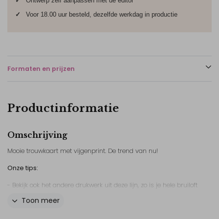
✓
Ontwerp zelf aanpassen met de editor
✓
Voor 18.00 uur besteld, dezelfde werkdag in productie
Formaten en prijzen
Productinformatie
Omschrijving
Mooie trouwkaart met vijgenprint. De trend van nu!
Onze tips:
- Bekijk ook het andere drukwerk uit deze lijn, zo is je hele bruiloft
mooi in een stijl!
Toon meer
- Bestel altijd een proefdruk van je trouwkaart. Zo weet je zeker