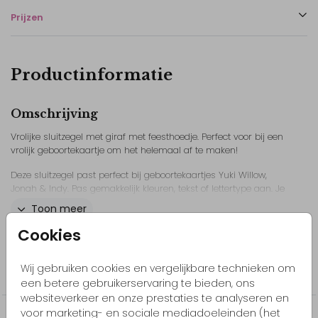
Prijzen
Productinformatie
Omschrijving
Vrolijke sluitzegel met giraf met feesthoedje. Perfect voor bij een
vrolijk geboortekaartje om het helemaal af te maken!
Deze sluitzegel past perfect bij geboortekaartjes Yuki Willow,
Jonah & Indy. Pas gemakkelijk kleuren, tekst of lettertype aan. Je
kunt ook afbeeldingen uit de beeldbank toevoegen.
Toon meer
Cookies
// Jonah // Indy // Yuki Willow
Collectie
Wij gebruiken cookies en vergelijkbare technieken om
Sluitzegels
een betere gebruikerservaring te bieden, ons
websiteverkeer en onze prestaties te analyseren en
voor marketing- en sociale mediadoeleinden (het