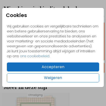
Misschien vind je dit ook leuk
Cookies
Sluitzegel speciale vorm
Sluitzegel s
Wij gebruiken cookies en vergelijkbare technieken om
een betere gebruikerservaring te bieden, ons
websiteverkeer en onze prestaties te analyseren en
voor marketing- en sociale mediadoeleinden (het
weergeven van gepersonaliseerde advertenties).
Je kunt jouw toestemming altijd wijzigen of intrekken
op ons
ons cookiebeleid
.
Accepteren
Weigeren
Meer in deze stijl
Uitnodiging