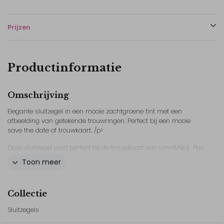
Prijzen
Productinformatie
Omschrijving
Elegante sluitzegel in een mooie zachtgroene tint met een
afbeelding van getekende trouwringen. Perfect bij een mooie
save the date of trouwkaart. /p>
Deze sluitzegel past perfect bij de trouwkaart van Lynn&Nick. Pas
gemakkelijk kleuren, tekst of lettertype aan. Je kunt ook
Toon meer
afbeeldingen uit de beeldbank toevoegen.
Collectie
// Lynn & Nick
Sluitzegels