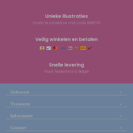
Unieke illustraties
Gratis 1e proefdruk met code BABY26
Veilig winkelen en betalen
Snelle levering
Naar Nederland & België
Geboorte
Trouwen
Informatie
Contact