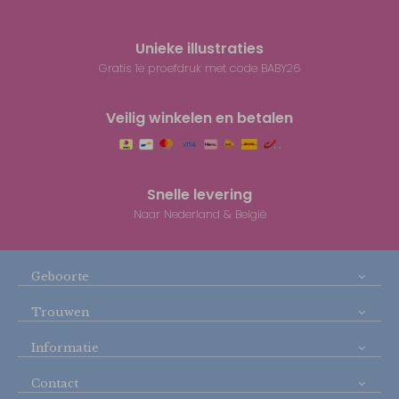
Unieke illustraties
Gratis 1e proefdruk met code BABY26
Veilig winkelen en betalen
Snelle levering
Naar Nederland & België
Geboorte
Trouwen
Informatie
Contact