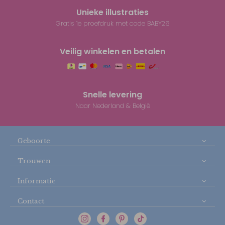
Unieke illustraties
Gratis 1e proefdruk met code BABY26
Veilig winkelen en betalen
Snelle levering
Naar Nederland & België
Geboorte
Trouwen
Informatie
Contact