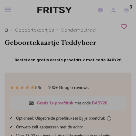
0
Geboortekaartjes
Genderneutraal
Geboortekaartje Teddybeer
Bestel een gratis eerste proefdruk met code BABY26
★★★★★
5/5 — 100+ Google reviews
✉
Gratis 1e proefdruk
met code
BABY26
✓
Optioneel: Uitgebreide proefdrukset bij je
proefdruk
i
✓
Ontwerp zelf aanpassen met de editor
✓
Voor 18.00 uur besteld, dezelfde werkdag in productie