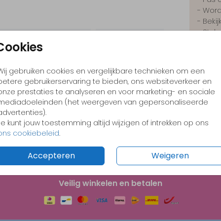
- Word
- Beki
- Stuk
sticke
Cookies
Wij gebruiken cookies en vergelijkbare technieken om een
betere gebruikerservaring te bieden, ons websiteverkeer en
onze prestaties te analyseren en voor marketing- en sociale
Prijzen
mediadoeleinden (het weergeven van gepersonaliseerde
advertenties).
Je kunt jouw toestemming altijd wijzigen of intrekken op ons
ons cookiebeleid
.
Accepteren
Weigeren
Veilig winkelen en betalen