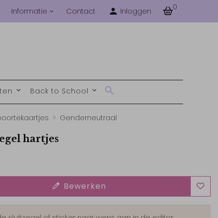
0
Informatie
Contact
Inloggen
nten
Back to School
oortekaartjes
Genderneutraal
egel hartjes
Bewerken
de sluitzegel of sticker naar wens aan in de editor