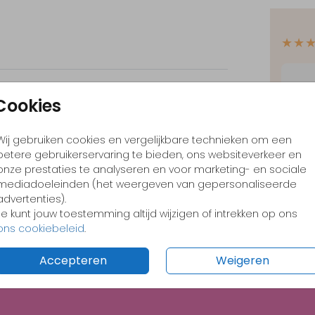
rbaby
★★
et
Cookies
✓
Opt
Steenbok
Wij gebruiken cookies en vergelijkbare technieken om een
✓
Ont
betere gebruikerservaring te bieden, ons websiteverkeer en
✓
Voo
onze prestaties te analyseren en voor marketing- en sociale
mediadoeleinden (het weergeven van gepersonaliseerde
advertenties).
Je kunt jouw toestemming altijd wijzigen of intrekken op ons
ons cookiebeleid
.
Formate
Accepteren
Weigeren