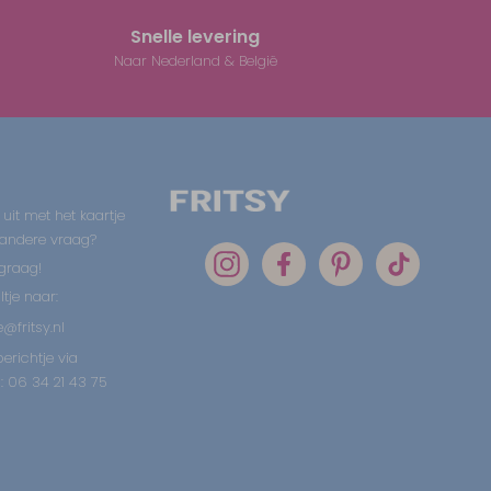
Snelle levering
Naar Nederland & België
 uit met het kaartje
 andere vraag?
graag!
tje naar:
@fritsy.nl
erichtje via
 06 34 21 43 75