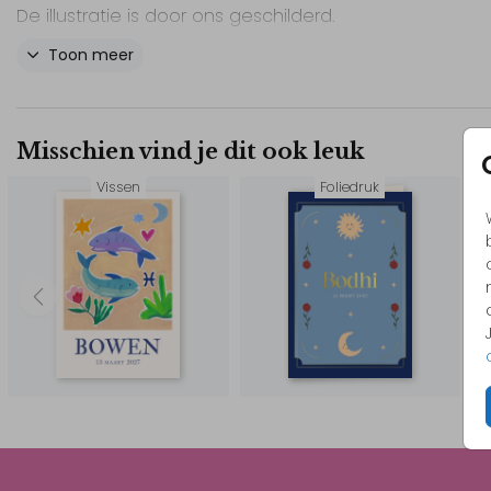
De illustratie is door ons geschilderd.
Toon meer
Deze kaart is perfect om de geboorte van een winte
aan te kondigen! Door de kleuren aan te passen, is h
geschikt voor zowel jongens als meisjes.
Misschien vind je dit ook leuk
// Wout
Vissen
Foliedruk