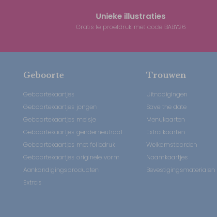
Unieke illustraties
Gratis 1e proefdruk met code BABY26
Geboorte
Trouwen
Geboortekaartjes
Uitnodigingen
Geboortekaartjes jongen
Save the date
Geboortekaartjes meisje
Menukaarten
Geboortekaartjes genderneutraal
Extra kaarten
Geboortekaartjes met foliedruk
Welkomstborden
Geboortekaartjes originele vorm
Naamkaartjes
Aankondigingsproducten
Bevestigingsmaterialen
Extra's