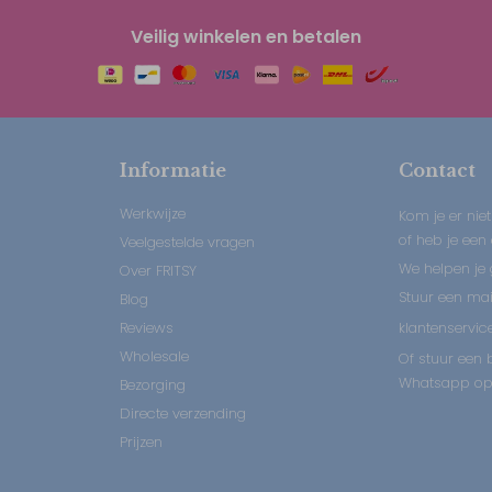
Veilig winkelen en betalen
Informatie
Contact
Werkwijze
Kom je er niet
of heb je een
Veelgestelde vragen
We helpen je 
Over FRITSY
Stuur een mail
Blog
Reviews
klantenservice
Wholesale
Of stuur een b
Whatsapp op:
Bezorging
Directe verzending
Prijzen