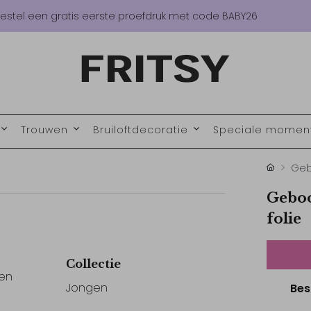
estel een gratis eerste proefdruk met code BABY26
Trouwen
Bruiloftdecoratie
Speciale mome
Geb
Geboo
folie
Collectie
 en
Jongen
Bes