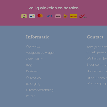
Veilig winkelen en betalen
Informatie
Contact
Werkwijze
Kom je er niet
of heb je een
Veelgestelde vragen
We helpen je 
Over FRITSY
Stuur een mail
Blog
Reviews
klantenservice
Wholesale
Of stuur een b
Whatsapp op:
Bezorging
Directe verzending
Prijzen