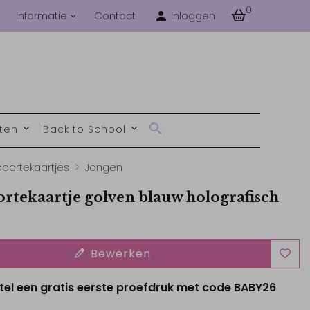
0
Informatie
Contact
Inloggen
nten
Back to School
oortekaartjes
Jongen
rtekaartje golven blauw holografisch
Bewerken
tel een gratis eerste proefdruk met code BABY26