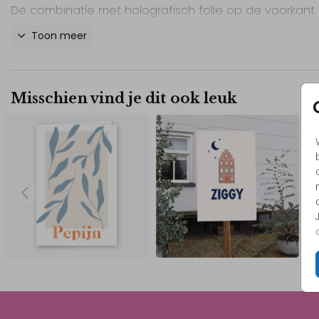
De combinatie met holografisch folie op de voorkant
maakt het kaartje erg uniek en vrolijk.
Toon meer
Alle kleuren, tekst en het lettertype kun je eenvoudig
aanpassen in de editor naar jouw wensen. Dit dubbel
kaartje biedt ook genoeg ruimte voor een mooie
Misschien vind je dit ook leuk
persoonlijke tekst.
Maak dit geboortekaartje helemaal eigen en kondig 
geboorte van je kindje stijlvol aan.
// Lucas