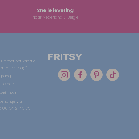
Snelle levering
Naar Nederland & België
 uit met het kaartje
 andere vraag?
graag!
tje naar:
@fritsy.nl
erichtje via
 06 34 21 43 75