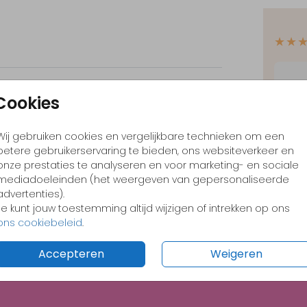
★★
e
Cookies
✓
Opt
de
Wij gebruiken cookies en vergelijkbare technieken om een
✓
Ont
betere gebruikerservaring te bieden, ons websiteverkeer en
✓
Voo
onze prestaties te analyseren en voor marketing- en sociale
mediadoeleinden (het weergeven van gepersonaliseerde
advertenties).
Je kunt jouw toestemming altijd wijzigen of intrekken op ons
ons cookiebeleid
.
Formate
Accepteren
Weigeren