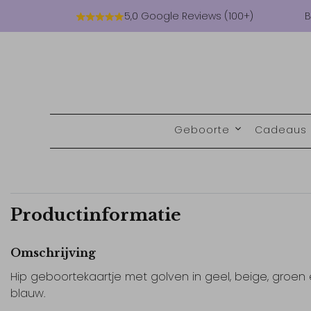
5,0 Google Reviews (100+)
B
Geboorte
Cadeaus
Productinformatie
Omschrijving
Hip geboortekaartje met golven in geel, beige, groen
blauw.