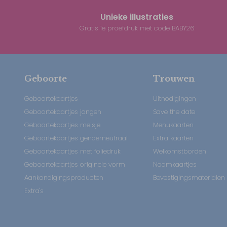
Unieke illustraties
Gratis 1e proefdruk met code BABY26
Geboorte
Trouwen
Geboortekaartjes
Uitnodigingen
Geboortekaartjes jongen
Save the date
Geboortekaartjes meisje
Menukaarten
Geboortekaartjes genderneutraal
Extra kaarten
Geboortekaartjes met foliedruk
Welkomstborden
Geboortekaartjes originele vorm
Naamkaartjes
Aankondigingsproducten
Bevestigingsmaterialen
Extra's