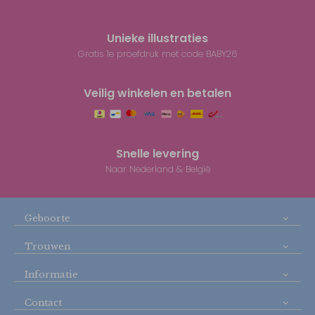
Unieke illustraties
Gratis 1e proefdruk met code BABY26
Veilig winkelen en betalen
Snelle levering
Naar Nederland & België
Geboorte
Trouwen
Informatie
Contact