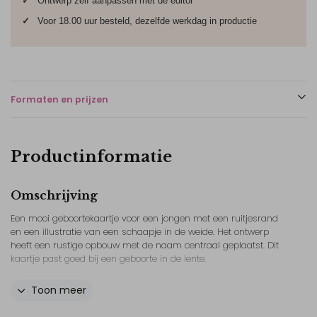
✓
Ontwerp zelf aanpassen met de editor
✓
Voor 18.00 uur besteld, dezelfde werkdag in productie
Formaten en prijzen
Productinformatie
Omschrijving
Een mooi geboortekaartje voor een jongen met een ruitjesrand
en een illustratie van een schaapje in de weide. Het ontwerp
heeft een rustige opbouw met de naam centraal geplaatst. Dit
kaartje past goed bij een geboorte in de lente.
Het geboortekaartje is uitgevoerd in blauwgroen en geel. De
Toon meer
ruitjesrand omlijst het ontwerp en geeft het kaartje een
herkenbaar kader. De achtergrond en illustratie vormen samen