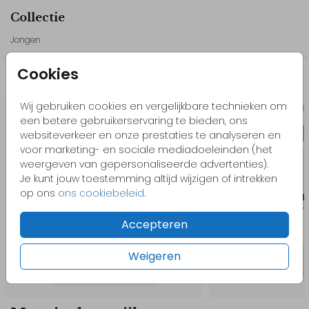
een geheel.
Collectie
Alle teksten en elementen van dit geboortekaartje zijn aan te
Jongen
passen in de editor. Je kunt het kaartje eenvoudig
personaliseren met eigen gegevens en keuzes.
Cookies
Bestel eerst een proefdruk om het geboortekaartje in het echt te
Misschien vind je dit ook leuk
bekijken.
Wij gebruiken cookies en vergelijkbare technieken om
Hoog
een betere gebruikerservaring te bieden, ons
// Jente
websiteverkeer en onze prestaties te analyseren en
voor marketing- en sociale mediadoeleinden (het
weergeven van gepersonaliseerde advertenties).
Je kunt jouw toestemming altijd wijzigen of intrekken
op ons
ons cookiebeleid
.
Accepteren
Weigeren