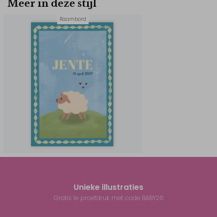
Meer in deze stijl
Raambord
Unieke illustraties
Gratis 1e proefdruk met code BABY26