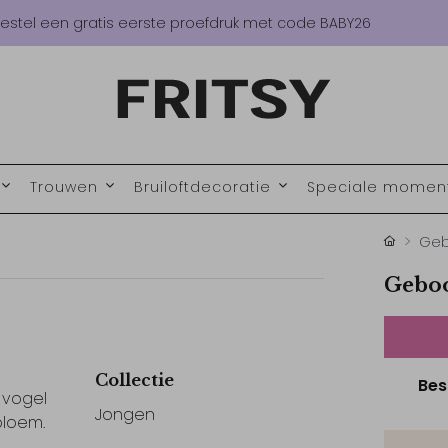
estel een gratis eerste proefdruk met code BABY26
Trouwen
Bruiloftdecoratie
Speciale mome
Geb
Geboo
Collectie
Bes
 vogel
Jongen
bloem.