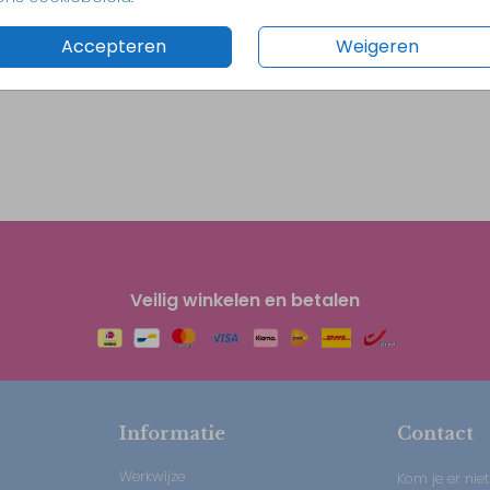
Accepteren
Weigeren
Veilig winkelen en betalen
Informatie
Contact
Werkwijze
Kom je er niet