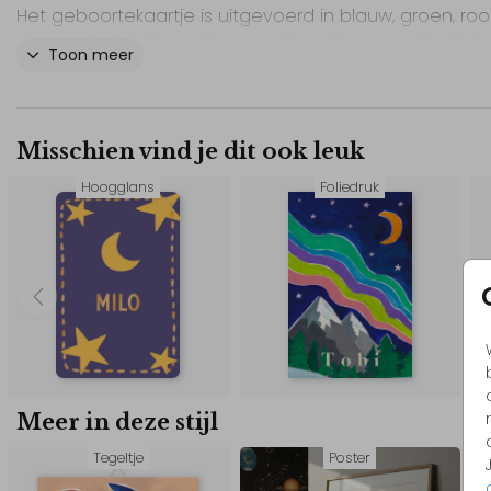
Het geboortekaartje is uitgevoerd in blauw, groen, roo
roze en beige. De achtergrond heeft een zachte tint 
Toon meer
het geheel in balans houdt.
Alle teksten van dit geboortekaartje zijn aan te passen
de editor. Ook de naam, datum en eventuele extra te
Misschien vind je dit ook leuk
kunnen eenvoudig worden gewijzigd zodat het kaartj
Hoogglans
Foliedruk
bij jullie wensen.
Bestel eerst een proefdruk om het geboortekaartje in
echt te bekijken.
// Duco
Ontdek alle
geboortekaartjes dieren
.
Meer in deze stijl
Tegeltje
Poster