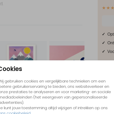
d,
★★
die
 in
kst
✓
Opt
e past
✓
Ont
✓
Voo
 het
Cookies
Formate
Wij gebruiken cookies en vergelijkbare technieken om een
betere gebruikerservaring te bieden, ons websiteverkeer en
onze prestaties te analyseren en voor marketing- en sociale
mediadoeleinden (het weergeven van gepersonaliseerde
advertenties).
Je kunt jouw toestemming altijd wijzigen of intrekken op ons
ons cookiebeleid
.