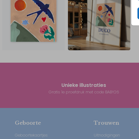
Unieke illustraties
Gratis 1e proefdruk met code BABY26
Geboorte
Trouwen
Geboortekaartjes
Uitnodigingen