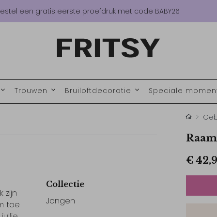
estel een gratis eerste proefdruk met code BABY26
Trouwen
Bruiloftdecoratie
Speciale mome
Geb
Raamb
€ 42,
Collectie
 zijn
Jongen
m toe
ullie