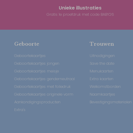
Unieke illustraties
Gratis 1e proefdruk met code BABY26
Geboorte
Trouwen
Geboortekaartjes
Uitnodigingen
Geboortekaartjes jongen
Save the date
Geboortekaartjes meisje
Menukaarten
Geboortekaartjes genderneutraal
Extra kaarten
Geboortekaartjes met foliedruk
Welkomstborden
Geboortekaartjes originele vorm
Naamkaartjes
Aankondigingsproducten
Bevestigingsmaterialen
Extra's