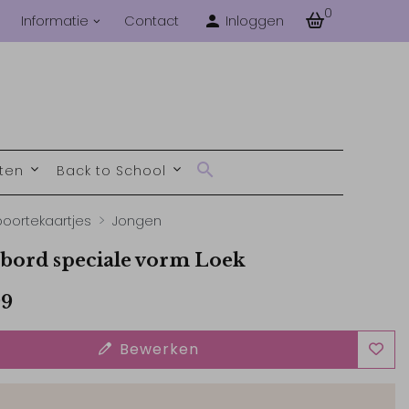
0
Informatie
Contact
Inloggen
nten
Back to School
oortekaartjes
Jongen
ord speciale vorm Loek
99
Bewerken