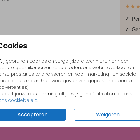
★★
✓
Per
✓
Gem
✓
Wee
Cookies
✓
Bes
Foliedruk
Hoogglans
Wij gebruiken cookies en vergelijkbare technieken om een
✓
Nee
betere gebruikerservaring te bieden, ons websiteverkeer en
een
onze prestaties te analyseren en voor marketing- en sociale
mediadoeleinden (het weergeven van gepersonaliseerde
advertenties).
Je kunt jouw toestemming altijd wijzigen of intrekken op ons
ons cookiebeleid
.
Prijzen
Accepteren
Weigeren