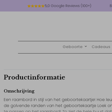
5,0 Google Reviews (100+)
B
Geboorte
Cadeaus
Productinformatie
Omschrijving
Een raambord in stijl van het geboortekaartje! Hoe leuk
de golvende randen van het geboortekaartje Loek o
te passen op het raambord! Zo ziet de hele buurt dat j