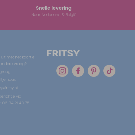
Snelle levering
Naar Nederland & België
 uit met het kaartje
 andere vraag?
graag!
tje naar:
@fritsy.nl
erichtje via
 06 34 21 43 75