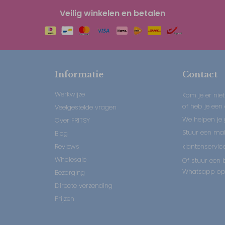
Veilig winkelen en betalen
Informatie
Contact
Werkwijze
Kom je er niet
of heb je een
Veelgestelde vragen
We helpen je 
Over FRITSY
Stuur een mail
Blog
Reviews
klantenservice
Wholesale
Of stuur een b
Whatsapp op:
Bezorging
Directe verzending
Prijzen