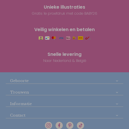
Unieke illustraties
Gratis 1e proefdruk met code BABY26
Veilig winkelen en betalen
Snelle levering
Naar Nederland & België
Geboorte
Trouwen
Informatie
Contact