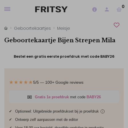
0
Geboortekaartjes
Meisje
Geboortekaartje Bijen Strepen Mila
Bestel een gratis eerste proefdruk met code BABY26
★★★★★
5/5 — 100+ Google reviews
✉
Gratis 1e proefdruk
met code
BABY26
✓
Optioneel: Uitgebreide proefdrukset bij je
proefdruk
i
✓
Ontwerp zelf aanpassen met de editor
✓
Voor 18.00 uur besteld, dezelfde werkdag in productie