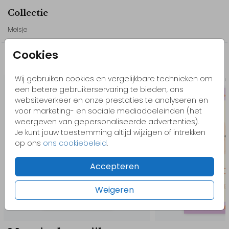
zichtbaar in onder andere paars, geel, groen en blauw, wat zorgt
Collectie
voor een kleurrijk geheel binnen het kaartje.
Meisje
Alle teksten en gegevens zijn eenvoudig aan te passen in de
editor. Dit geboortekaartje kan volledig worden gepersonaliseerd,
Cookies
zodat het kaartje aansluit bij jullie wensen.
Misschien vind je dit ook leuk
Bestel eerst een proefdruk om het geboortekaartje in het echt te
Wij gebruiken cookies en vergelijkbare technieken om
bekijken.
Stans
Raambord sp
een betere gebruikerservaring te bieden, ons
websiteverkeer en onze prestaties te analyseren en
// Lente
voor marketing- en sociale mediadoeleinden (het
weergeven van gepersonaliseerde advertenties).
Je kunt jouw toestemming altijd wijzigen of intrekken
op ons
ons cookiebeleid
.
Accepteren
Weigeren