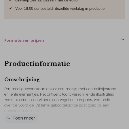
✓
Ontwerp zelf aanpassen met de editor
✓
Voor 18.00 uur besteld, dezelfde werkdag in productie
Formaten en prijzen
Productinformatie
Omschrijving
Een mooi geboortekaartje voor een meisje met een bolletjesrand
en lente elementjes. Het ontwerp toont verschillende illustraties
zoals bloemen, een vlinder, een vogel en een gans, verspreid
over de voorzijde. Dit lente geboortekaartje past goed bij een
geboorte in de lente.
Toon meer
Het geboortekaartje is uitgevoerd in peach en andere zachte
tinten, gecombineerd met meerdere kleuren. De illustraties zijn