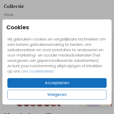
Collectie
Alle onderdelen van dit geboortekaartje zijn aan te passen in de
editor. Denk aan tekst, lettertypes en plaatsing, zodat het kaartje
Meisje
aansluit bij jullie wensen.
Bestel eerst een proefdruk om het geboortekaartje in het echt te
Cookies
bekijken.
Misschien vind je dit ook leuk
Wij gebruiken cookies en vergelijkbare technieken om
Raambord speciale vorm
Raams
// Sara
een betere gebruikerservaring te bieden, ons
websiteverkeer en onze prestaties te analyseren en
Ontdek alle
paarse geboortekaartjes
.
voor marketing- en sociale mediadoeleinden (het
weergeven van gepersonaliseerde advertenties).
Je kunt jouw toestemming altijd wijzigen of intrekken
op ons
ons cookiebeleid
.
Accepteren
Weigeren