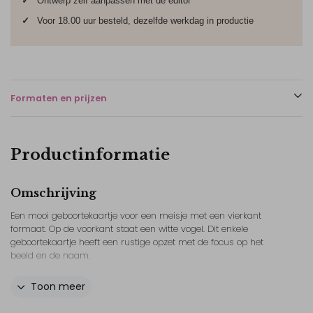
✓
Ontwerp zelf aanpassen met de editor
✓
Voor 18.00 uur besteld, dezelfde werkdag in productie
Formaten en prijzen
Productinformatie
Omschrijving
Een mooi geboortekaartje voor een meisje met een vierkant
formaat. Op de voorkant staat een witte vogel. Dit enkele
geboortekaartje heeft een rustige opzet met de focus op het
beeld en de naam.
Het geboortekaartje is uitgevoerd in lila en wit. De vogel heeft
Toon meer
details in goudfolie. De naam is gedrukt in goudfolie en valt
duidelijk op op het kaartje.