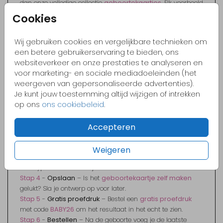
dan onze volledige collectie
geboortekaartjes
. Elk voorbeeld
dat je ziet, kun je in onze editor volledig naar je eigen hand
Cookies
zetten.
Wij gebruiken cookies en vergelijkbare technieken om
een betere gebruikerservaring te bieden, ons
Hoe maak je van een voorbeeld jouw
websiteverkeer en onze prestaties te analyseren en
eigen kaartje?
voor marketing- en sociale mediadoeleinden (het
weergeven van gepersonaliseerde advertenties).
Heb je een
geboortekaartje voorbeeld
gevonden dat je
Je kunt jouw toestemming altijd wijzigen of intrekken
aanspreekt? Volg dan deze eenvoudige stappen:
op ons
ons cookiebeleid
.
Stap 1
-
Account maken
– Sla je favoriete voorbeelden op
Accepteren
in je eigen account.
Stap 2
-
Kies je basis
– Selecteer het ontwerp dat het beste
bij jullie past.
Weigeren
Stap 3
-
Personaliseren
– Wijzig de namen, kleuren en
lettertypes om het kaartje uniek te maken.
Stap 4
-
Opslaan
– Is het
geboortekaartje zelf maken
gelukt? Sla je ontwerp op voor later.
Stap 5
-
Gratis proefdruk
– Bestel een
gratis proefdruk
met code
BABY26
om het resultaat in het echt te zien.
Stap 6
-
Bestellen
– Na de geboorte voeg je de laatste