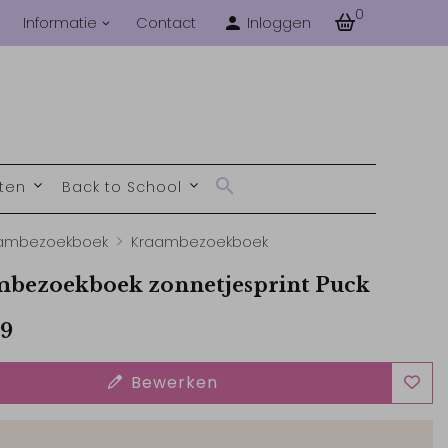
0
Informatie
Contact
Inloggen
nten
Back to School
ambezoekboek
Kraambezoekboek
bezoekboek zonnetjesprint Puck
99
Bewerken