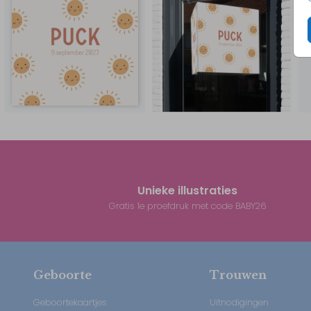
Unieke illustraties
Gratis 1e proefdruk met code BABY26
Geboorte
Trouwen
Geboortekaartjes
Uitnodigingen