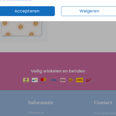
Accepteren
Weigeren
Veilig winkelen en betalen
Informatie
Contact
Werkwijze
Kom je er niet