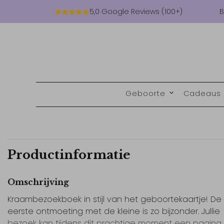
5,0 Google Reviews (100+)
B
Geboorte
Cadeaus
Productinformatie
Omschrijving
Kraambezoekboek in stijl van het geboortekaartje! De
eerste ontmoeting met de kleine is zo bijzonder. Jullie
bezoek kan tijdens dit prachtige moment een pagina