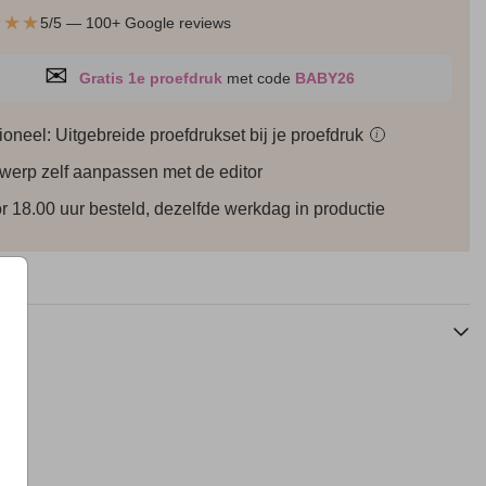
★★★
5/5 — 100+ Google reviews
✉
Gratis 1e proefdruk
met code
BABY26
ioneel: Uitgebreide proefdrukset bij je
proefdruk
i
werp zelf aanpassen met de editor
Kraambezoekboek
Kraambezoekboek
r 18.00 uur besteld, dezelfde werkdag in productie