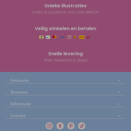
Unieke illustraties
Gratis 1e proefdruk met code BABY26
Veilig winkelen en betalen
Snelle levering
Naar Nederland & België
Geboorte
Trouwen
Informatie
Contact