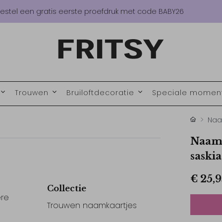
estel een gratis eerste proefdruk met code BABY26
Trouwen
Bruiloftdecoratie
Speciale mome
Naa
Naamk
saskia
€ 25,9
Collectie
re
Trouwen naamkaartjes