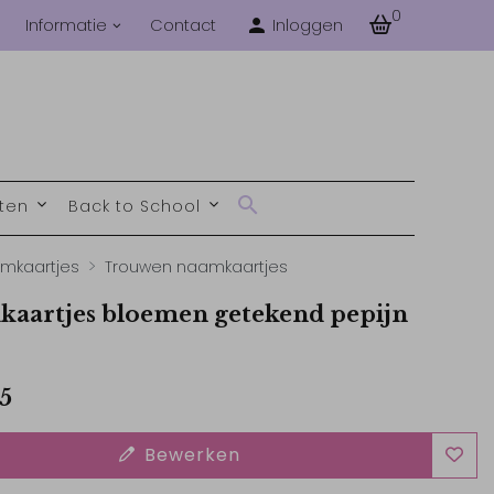
0
Informatie
Contact
Inloggen
nten
Back to School
mkaartjes
Trouwen naamkaartjes
aartjes bloemen getekend pepijn
5
Bewerken