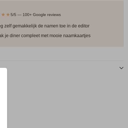
★★★
5/5 — 100+ Google reviews
g zelf gemakkelijk de namen toe in de editor
k je diner compleet met mooie naamkaartjes
Naamkaartjes
Naamkaartjes
N
Wijnetiket
Tafelnummerkaart
Taf