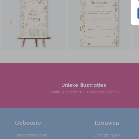
Unieke illustraties
Gratis 1e proefdruk met code BABY26
Geboorte
Trouwen
Geboortekaartjes
Uitnodigingen