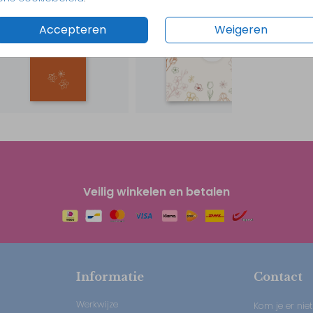
Accepteren
Weigeren
Veilig winkelen en betalen
Informatie
Contact
Werkwijze
Kom je er niet