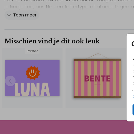
je kindje toe, pas kleuren, lettertype of afbeeldingen a
voor een unieke poster. Kies uit verschillende formaten
Toon meer
Maak de kinderkamer helemaal af met deze poster!
Misschien vind je dit ook leuk
// Maeve
Poster