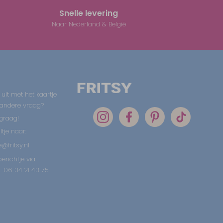
Snelle levering
Naar Nederland & België
 uit met het kaartje
 andere vraag?
graag!
tje naar:
@fritsy.nl
erichtje via
 06 34 21 43 75