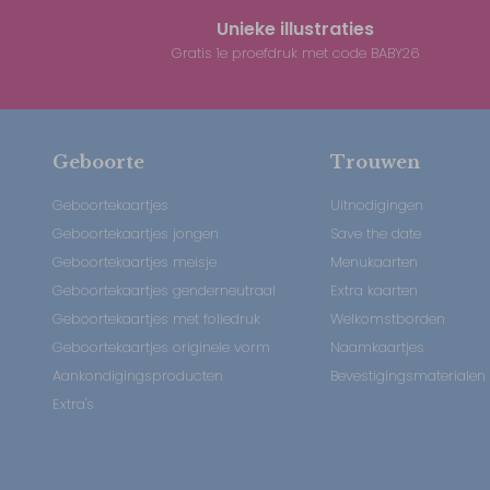
Unieke illustraties
Gratis 1e proefdruk met code BABY26
Geboorte
Trouwen
Geboortekaartjes
Uitnodigingen
Geboortekaartjes jongen
Save the date
Geboortekaartjes meisje
Menukaarten
Geboortekaartjes genderneutraal
Extra kaarten
Geboortekaartjes met foliedruk
Welkomstborden
Geboortekaartjes originele vorm
Naamkaartjes
Aankondigingsproducten
Bevestigingsmaterialen
Extra's