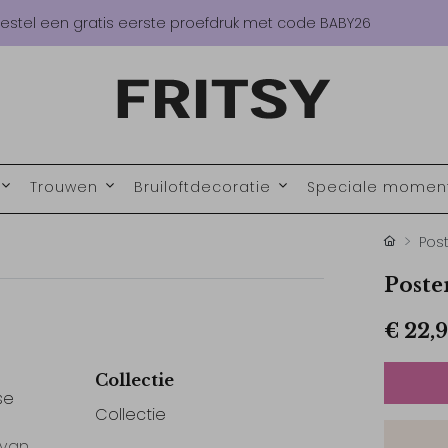
estel een gratis eerste proefdruk met code BABY26
Trouwen
Bruiloftdecoratie
Speciale mome
Pos
Poste
€ 22,
Collectie
se
Collectie
 van