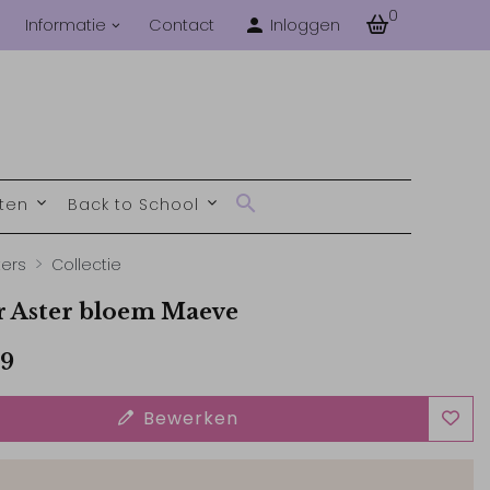
0
Informatie
Contact
Inloggen
nten
Back to School
ters
Collectie
r Aster bloem Maeve
99
Bewerken