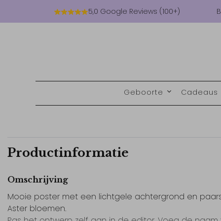
5,0 Google Reviews (100+)
B
Geboorte
Cadeaus
Productinformatie
Omschrijving
Mooie poster met een lichtgele achtergrond en paar
Aster bloemen.
Pas het ontwerp zelf aan in de editor. Voeg de naam