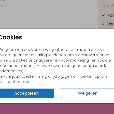
an,
★★
.
✓
Pas
✓
Ver
✓
Leu
Cookies
Wij gebruiken cookies en vergelijkbare technieken om een
betere gebruikerservaring te bieden, ons websiteverkeer en
onze prestaties te analyseren en voor marketing- en sociale
Prijzen
mediadoeleinden (het weergeven van gepersonaliseerde
advertenties).
Je kunt jouw toestemming altijd wijzigen of intrekken op ons
ons cookiebeleid
.
Accepteren
Weigeren