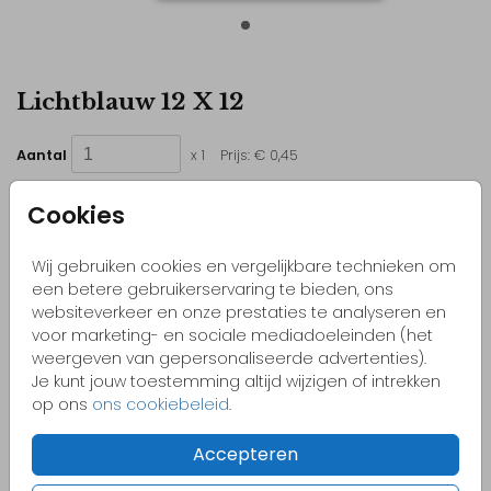
Lichtblauw 12 X 12
Aantal
x 1
Prijs:
€ 0,45
Cookies
Wij gebruiken cookies en vergelijkbare technieken om
Kleurrijke & vrolijke ontwerpen
een betere gebruikerservaring te bieden, ons
Originele kaartjes
websiteverkeer en onze prestaties te analyseren en
voor marketing- en sociale mediadoeleinden (het
Pas zelf het kaartje aan naar jouw wensen
weergeven van gepersonaliseerde advertenties).
Bestel gemakkelijk een proefdruk vanaf €1,-
Je kunt jouw toestemming altijd wijzigen of intrekken
op ons
ons cookiebeleid
.
Accepteren
OMSCHRIJVING
lichtblauw 12 x 12