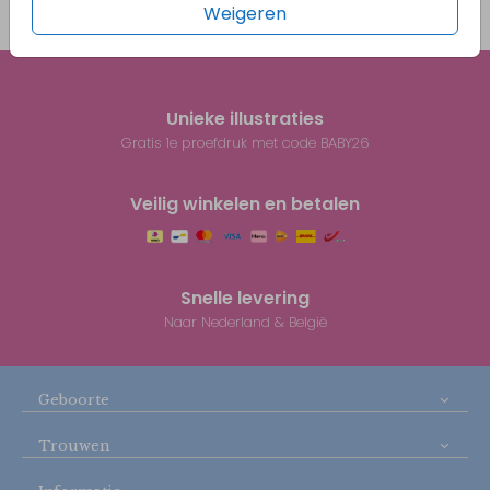
Weigeren
Prijs:
€ 0,45
per 1
Unieke illustraties
Gratis 1e proefdruk met code BABY26
Veilig winkelen en betalen
Snelle levering
Naar Nederland & België
Geboorte
Trouwen