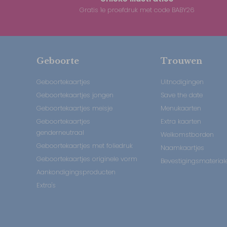
Gratis 1e proefdruk met code BABY26
Geboorte
Trouwen
Geboortekaartjes
Uitnodigingen
Geboortekaartjes jongen
Save the date
Geboortekaartjes meisje
Menukaarten
Geboortekaartjes
Extra kaarten
genderneutraal
Welkomstborden
Geboortekaartjes met foliedruk
Naamkaartjes
Geboortekaartjes originele vorm
Bevestigingsmaterial
Aankondigingsproducten
Extra's