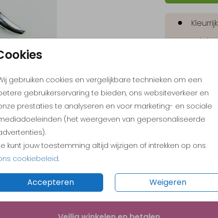
Kleurri
Origine
Cookies
Pas ze
Bestel
Wij gebruiken cookies en vergelijkbare technieken om een
betere gebruikerservaring te bieden, ons websiteverkeer en
onze prestaties te analyseren en voor marketing- en sociale
mediadoeleinden (het weergeven van gepersonaliseerde
Prijs:
€ 22,
advertenties).
 met de
flensringetjes
om mooie
Je kunt jouw toestemming altijd wijzigen of intrekken op ons
erbinden.
ons cookiebeleid
.
Accepteren
Weigeren
Veilig winkelen en betalen