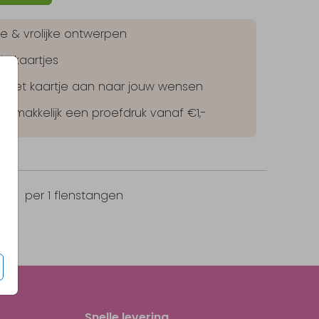
jke & vrolijke ontwerpen
le kaartjes
lf het kaartje aan naar jouw wensen
 gemakkelijk een proefdruk vanaf €1,-
95
per 1 flenstangen
Snelle levering