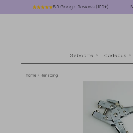
5,0 Google Reviews (100+)
B
Geboorte
Cadeaus
home
>
Flenstang