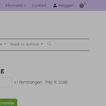
0
Informatie
Contact
Inloggen
en
Back to School
ng
x 1 flenstangen
Prijs:
€ 22,95
lmandje