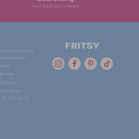
Naar Nederland & België
uit met het kaartje
 andere vraag?
graag!
tje naar:
@fritsy.nl
erichtje via
06 34 21 43 75