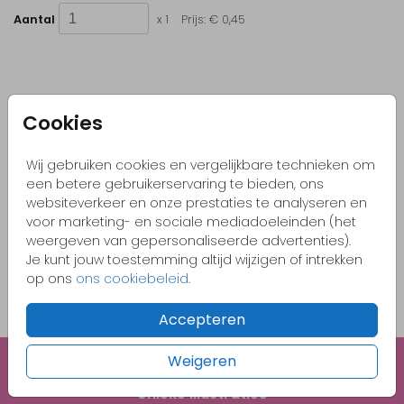
Aantal
x 1
Prijs:
€ 0,45
Kleurrijke & vrolijke ontwerpen
Cookies
Originele kaartjes
Wij gebruiken cookies en vergelijkbare technieken om
Pas zelf het kaartje aan naar jouw wensen
een betere gebruikerservaring te bieden, ons
Bestel gemakkelijk een proefdruk vanaf €1,-
websiteverkeer en onze prestaties te analyseren en
voor marketing- en sociale mediadoeleinden (het
weergeven van gepersonaliseerde advertenties).
Je kunt jouw toestemming altijd wijzigen of intrekken
OMSCHRIJVING
op ons
ons cookiebeleid
.
Berry 13,5 x 20
Accepteren
Prijs:
€ 0,45
per 1
Weigeren
Unieke illustraties