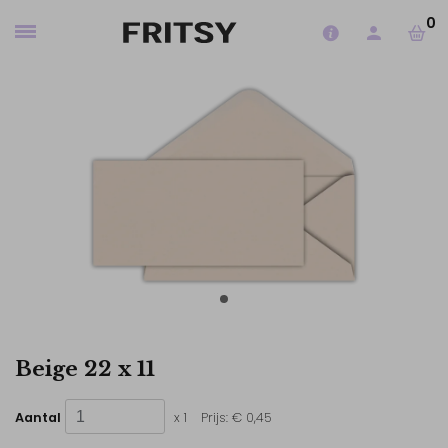
0
Beige 22 x 11
Aantal
x 1
Prijs:
€ 0,45