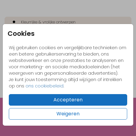
Kleurrijke & vrolijke ontwerpen
Cookies
Originele kaartjes
Pas zelf het kaartje aan naar jouw wensen
Wij gebruiken cookies en vergelijkbare technieken om
Bestel gemakkelijk een proefdruk vanaf €1,-
een betere gebruikerservaring te bieden, ons
websiteverkeer en onze prestaties te analyseren en
voor marketing- en sociale mediadoeleinden (het
weergeven van gepersonaliseerde advertenties).
OMSCHRIJVING
Je kunt jouw toestemming altijd wijzigen of intrekken
beige 22 x 11
op ons
ons cookiebeleid
.
Prijs:
€ 0,45
per 1
Accepteren
Weigeren
Unieke illustraties
Gratis 1e proefdruk met code BABY26