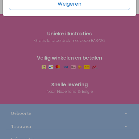
Weigeren
Prijs:
€ 0,45
per 1
Unieke illustraties
Gratis 1e proefdruk met code BABY26
Veilig winkelen en betalen
Snelle levering
Naar Nederland & België
Geboorte
Trouwen