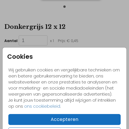
Donkergrijs 12 x 12
Aantal
x 1
Prijs:
€ 0,45
Cookies
Wij gebruiken cookies en vergelijkbare technieken om
Kleurrijke & vrolijke ontwerpen
een betere gebruikerservaring te bieden, ons
Originele kaartjes
websiteverkeer en onze prestaties te analyseren en
voor marketing- en sociale mediadoeleinden (het
Pas zelf het kaartje aan naar jouw wensen
weergeven van gepersonaliseerde advertenties).
Bestel gemakkelijk een proefdruk vanaf €1,-
Je kunt jouw toestemming altijd wijzigen of intrekken
op ons
ons cookiebeleid
.
Accepteren
OMSCHRIJVING
donkergrijs 12 x 12