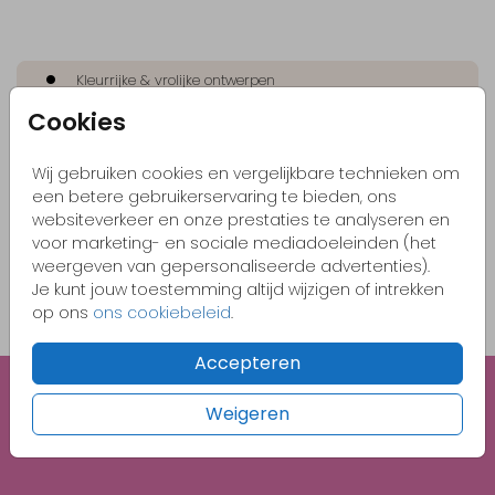
Kleurrijke & vrolijke ontwerpen
Cookies
Originele kaartjes
Pas zelf het kaartje aan naar jouw wensen
Wij gebruiken cookies en vergelijkbare technieken om
Bestel gemakkelijk een proefdruk vanaf €1,-
een betere gebruikerservaring te bieden, ons
websiteverkeer en onze prestaties te analyseren en
voor marketing- en sociale mediadoeleinden (het
weergeven van gepersonaliseerde advertenties).
OMSCHRIJVING
Je kunt jouw toestemming altijd wijzigen of intrekken
zwart (recycled) 22 x 11
op ons
ons cookiebeleid
.
Prijs:
€ 0,45
per 1
Accepteren
Weigeren
Unieke illustraties
Gratis 1e proefdruk met code BABY26