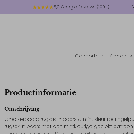
5,0 Google Reviews (100+)
B
Geboorte
Cadeaus
Productinformatie
Omschrijving
Checkerboard rugzak in paars & mint kleur De Engelp
rugzak in paars met een mintkleurige geblokt patroon 
een kleurrijke variant. De speelse ruitjes in vrolijke tinte