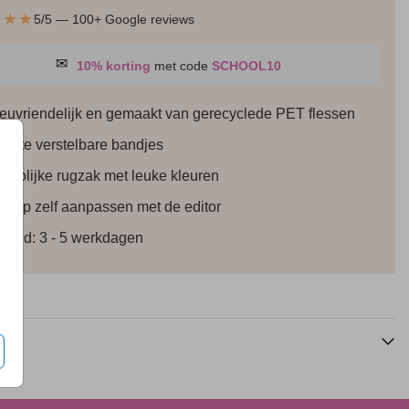
★★★
5/5 — 100+ Google reviews
✉
10% korting
met code
SCHOOL10
ieuvriendelijk en gemaakt van gerecyclede PET flessen
lengte verstelbare bandjes
Rugzak groot
Rugzak klein
 vrolijke rugzak met leuke kleuren
werp zelf aanpassen met de editor
ertijd: 3 - 5 werkdagen