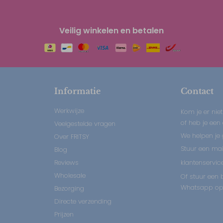
Veilig winkelen en betalen
Informatie
Contact
Werkwijze
Kom je er niet
of heb je een
Veelgestelde vragen
We helpen je 
Over FRITSY
Stuur een mail
Blog
Reviews
klantenservice
Wholesale
Of stuur een b
Whatsapp op:
Bezorging
Directe verzending
Prijzen