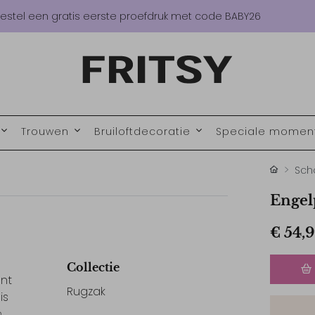
estel een gratis eerste proefdruk met code BABY26
Trouwen
Bruiloftdecoratie
Speciale mome
Sch
Engel
€ 54,
Collectie
unt
Rugzak
is
n