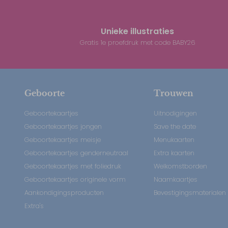
Unieke illustraties
Gratis 1e proefdruk met code BABY26
Geboorte
Trouwen
Geboortekaartjes
Uitnodigingen
Geboortekaartjes jongen
Save the date
Geboortekaartjes meisje
Menukaarten
Geboortekaartjes genderneutraal
Extra kaarten
Geboortekaartjes met foliedruk
Welkomstborden
Geboortekaartjes originele vorm
Naamkaartjes
Aankondigingsproducten
Bevestigingsmaterialen
Extra's