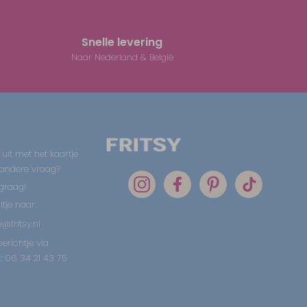
Snelle levering
Naar Nederland & België
 uit met het kaartje
 andere vraag?
graag!
tje naar:
@fritsy.nl
erichtje via
 06 34 21 43 75