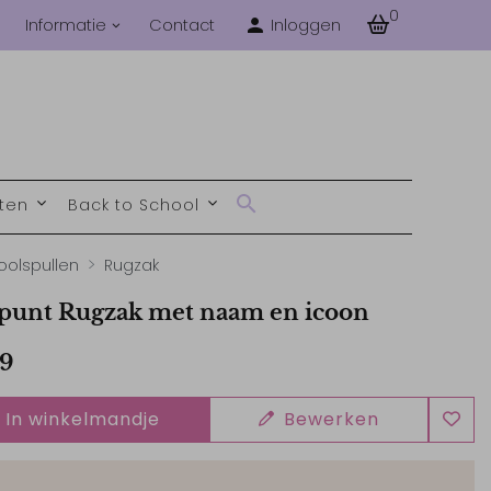
0
Informatie
Contact
Inloggen
nten
Back to School
oolspullen
Rugzak
punt Rugzak met naam en icoon
99
In winkelmandje
Bewerken