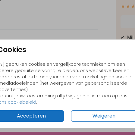
r
★★
je de
en
en alle
ichte
✓
Mil
Cookies
✓
In 
Rugzak klein
Rugzak groot
✓
Een
Wij gebruiken cookies en vergelijkbare technieken om een
✓
Ont
betere gebruikerservaring te bieden, ons websiteverkeer en
onze prestaties te analyseren en voor marketing- en sociale
✓
Lev
mediadoeleinden (het weergeven van gepersonaliseerde
advertenties).
Je kunt jouw toestemming altijd wijzigen of intrekken op ons
ons cookiebeleid
.
Prijzen
Accepteren
Weigeren