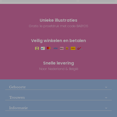
Unieke illustraties
Gratis 1e proefdruk met code BABY26
Veilig winkelen en betalen
Snelle levering
Naar Nederland & België
Geboorte
Trouwen
Informatie