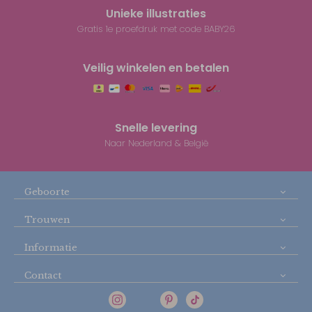
Unieke illustraties
Gratis 1e proefdruk met code BABY26
Veilig winkelen en betalen
Snelle levering
Naar Nederland & België
Geboorte
Trouwen
Informatie
Contact