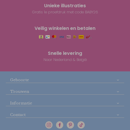
Unieke illustraties
Gratis 1e proefdruk met code BABY26
Veilig winkelen en betalen
Snelle levering
Naar Nederland & België
Geboorte
Trouwen
Informatie
Contact