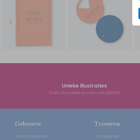
// Hans & Lisa
Unieke illustraties
Gratis 1e proefdruk met code BABY26
Geboorte
Trouwen
Geboortekaartjes
Uitnodigingen