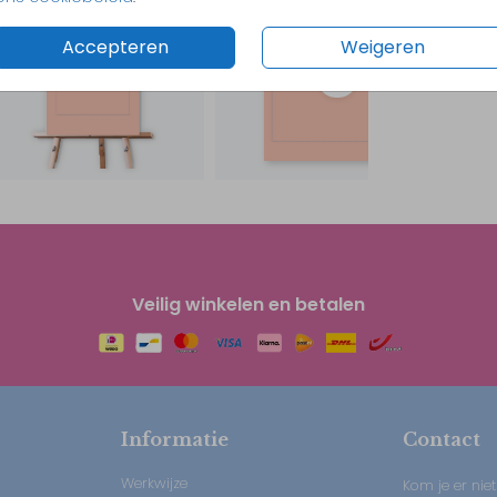
Accepteren
Weigeren
Veilig winkelen en betalen
Informatie
Contact
Werkwijze
Kom je er niet