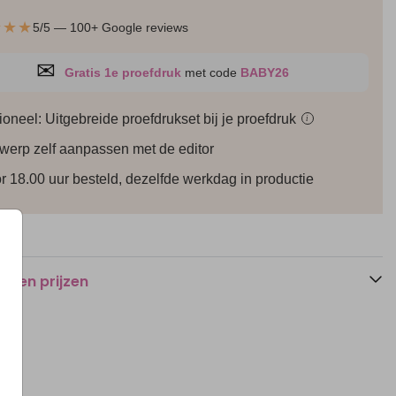
★★★
5/5 — 100+ Google reviews
✉
Gratis 1e proefdruk
met code
BABY26
ioneel: Uitgebreide proefdrukset bij je
proefdruk
i
werp zelf aanpassen met de editor
Trouwakte
Trouwakte
r 18.00 uur besteld, dezelfde werkdag in productie
n en prijzen
Trouwakte
Bedankkaart