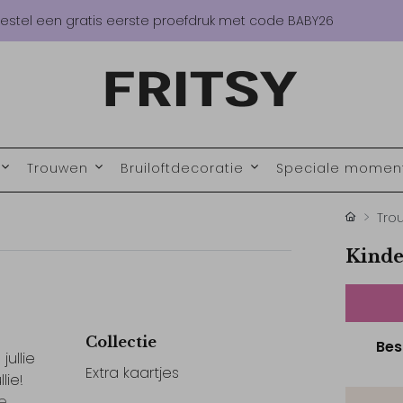
estel een gratis eerste proefdruk met code BABY26
Trouwen
Bruiloftdecoratie
Speciale mome
Tro
Kinde
Collectie
Bes
jullie
Extra kaartjes
lie!
ie