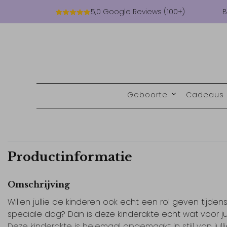
5,0 Google Reviews (100+)
B
Geboorte
Cadeaus
Productinformatie
Omschrijving
Willen jullie de kinderen ook echt een rol geven tijdens 
speciale dag? Dan is deze kinderakte echt wat voor jul
Deze kinderakte is helemaal opgemaakt in stijl van jull