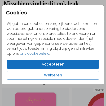
Misschien vind je dit ook leuk
Cookies
Trou
Wij gebruiken cookies en vergelijkbare technieken om
een betere gebruikerservaring te bieden, ons
websiteverkeer en onze prestaties te analyseren en
voor marketing- en sociale mediadoeleinden (het
weergeven van gepersonaliseerde advertenties).
Je kunt jouw toestemming altijd wijzigen of intrekken
op ons
ons cookiebeleid
.
Accepteren
Weigeren
Meer in deze stijl
Tafelnum