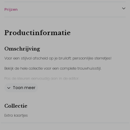
Prijzen
Productinformatie
Omschrijving
Voor een stijlvol afscheid op je bruiloft: persoonlijke sterretjes!
Bekijk de hele collectie voor een complete trouwhuisstijl.
Pas de kleuren eenvoudig aan in de editor.
Toon meer
// Marvin&Puck
Collectie
Extra kaartjes