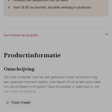
✓
Ontwerp zelf aanpassen met de editor
✓
Voor 18.00 uur besteld, dezelfde werkdag in productie
Formaten en prijzen
Productinformatie
Omschrijving
Zijn jullie al eerder voor de wet getrouwd maar wil je toch nog
een speciaal moment tijdens jullie feest? Of wil je een extra akte
om bijvoorbeeld in te lijsten? Deze trouwakte is helemaal in stijl
van jullie uitnodiging!
Deze akte wordt afgedrukt op een A4 (21x29.7cm) en je hebt
Toon meer
keuze uit meerdere papiersoorten