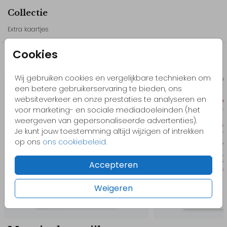
Onze tips:
Collectie
- Bekijk ook het andere drukwerk uit deze lijn, zo is je hele bruiloft
Extra kaartjes
mooi in een stijl!
- Pas het design gemakkelijk zelf aan in onze editor. Voeg
Cookies
bijvoorbeeld elementen toe, bewerk de kleuren of het lettertype.
Misschien vind je dit ook leuk
Kom je ergens niet uit of heb je hulp nodig? Neem gerust
Wij gebruiken cookies en vergelijkbare technieken om
Trou
contact met ons op, we helpen je graag!
een betere gebruikerservaring te bieden, ons
websiteverkeer en onze prestaties te analyseren en
voor marketing- en sociale mediadoeleinden (het
// Jason & Tessa
weergeven van gepersonaliseerde advertenties).
Je kunt jouw toestemming altijd wijzigen of intrekken
op ons
ons cookiebeleid
.
Accepteren
Weigeren